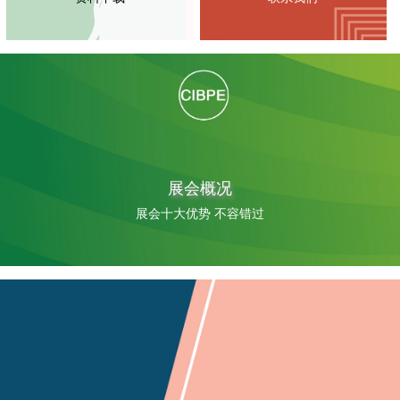
展会概况
展会十大优势 不容错过