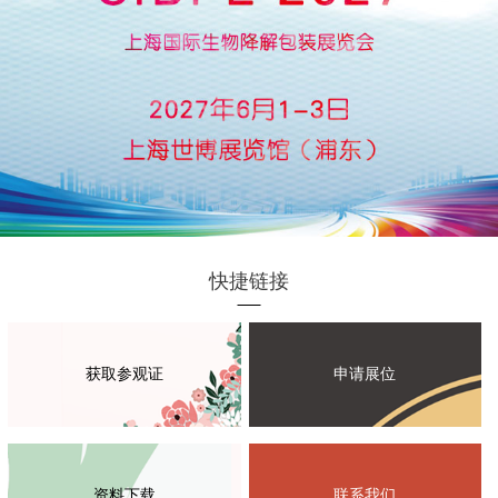
快捷链接
获取参观证
申请展位
资料下载
联系我们